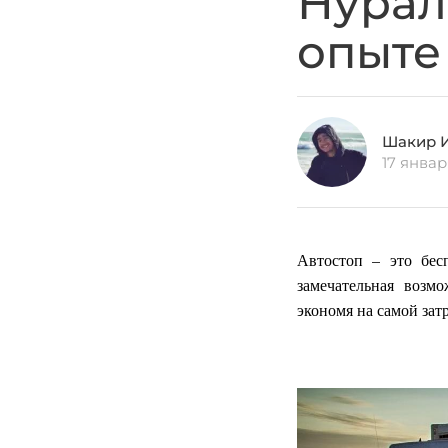
Нурал
опыте
Шакир 
17 январ
Автостоп – это бес
замечательная возм
экономя на самой зат