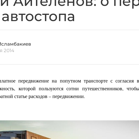
и Айтеленов: о пе
 автостопа
Исламбакиев
я 2014
платное передвижение на попутном транспорте с согласия в
ожность, которой пользуются сотни путешественников, чтоб
ратной статье расходов – передвижении.