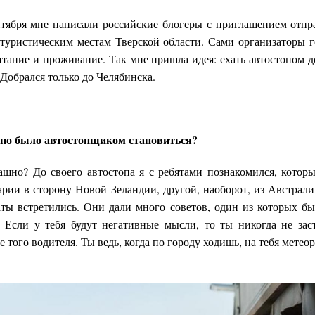
тября мне написали российские блогеры с приглашением отпра
 туристическим местам Тверской области. Сами организаторы 
итание и проживание. Так мне пришла идея: ехать автостопом д
. Добрался только до Челябинска.
шно было автостопщиком становиться?
ашно? До своего автостопа я с ребятами познакомился, которы
рии в сторону Новой Зеландии, другой, наоборот, из Австрали
ы встретились. Они дали много советов, один из которых бы
. Если у тебя будут негативные мысли, то ты никогда не за
е того водителя. Ты ведь, когда по городу ходишь, на тебя метео