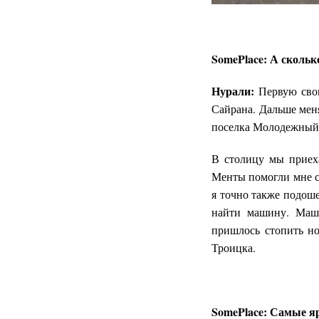
SomePlace: А скольк
Нурали:
Первую свою
Сайрана. Дальше меня
поселка Молодежный.
В столицу мы приеха
Менты помогли мне с 
я точно также подоше
найти машину. Маши
пришлось стопить но
Троицка.
SomePlace:
Самые яр