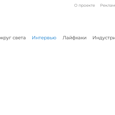
О проекте
Рекла
круг света
Интервью
Лайфхаки
Индустри