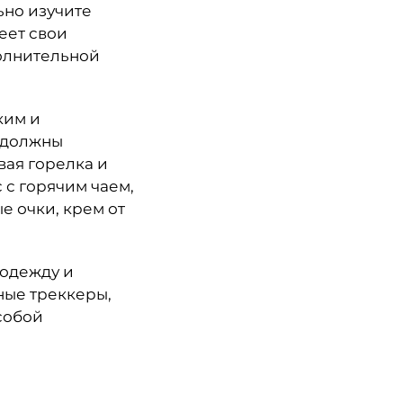
ьно изучите
еет свои
полнительной
ким и
 должны
вая горелка и
 с горячим чаем,
е очки, крем от
 одежду и
ные треккеры,
собой