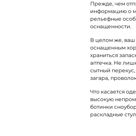
Прежде, чем отп
информацию о ме
рельефные особе
оснащенности.
В целом же, ваш
оснащенным хор
храниться запас
аптечка. Не лиш
сытный перекус,
загара, проволок
Что касается од
высокую непромо
ботинки сноубор
раскладные стул