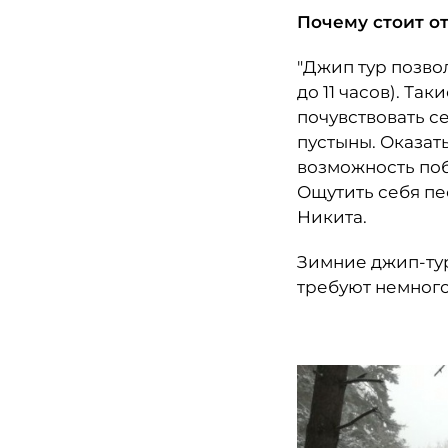
Почему стоит о
"Джип тур позво
до 11 часов). Та
почувствовать се
пустыны. Оказат
возможность поб
Ощутить себя пе
Никита.
Зимние джип-тур
требуют немного