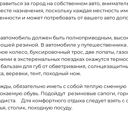
равиться за город на собственном авто, внимател
сте назначения, поскольку каждая местность им
нности и может потребовать от вашего авто до
 автомобиль должен быть полноприводным, высо
ошей резиной. В автомобиле у путешественника
ное колесо, буксировочный трос, две лопаты, газо
ними в экстеремальных поездках окажутся термос
 бальзам для губ от обветривания, солнцезащитны
а, веревки, тент, походный нож.
ежды, обязательно иметь с собой теплую сменную
каемую обувь. Подойдут резиновые сапоги, гор
диста. Для комфортного отдыха следует взять с 
ья, столик, походную посуду.