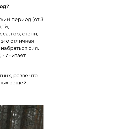
иод?
кий период (от 3
дой,
са, гор, степи,
 это отличная
набраться сил.
 - считает
них, разве что
лых вещей.