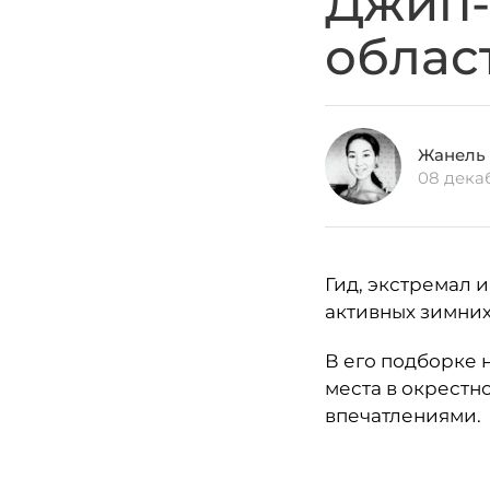
Джип-
облас
Жанель
08 дека
Гид, экстремал 
активных зимних
В его подборке 
места в окрестн
впечатлениями.