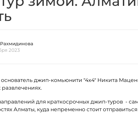
тур зимой. Алмати
ть
 Рахмидинова
бря 2023
и основатель джип-комьюнити "4х4" Никита Маценк
 развлечениях.
направлений для краткосрочных джип-туров - с
остях Алматы, куда непременно стоит отправиться