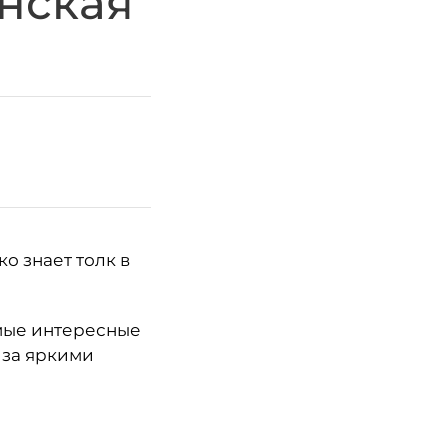
нская
о знает толк в
амые интересные
 за яркими