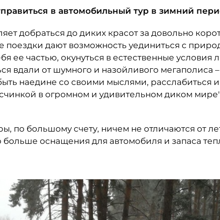
тправиться в автомобильный тур в зимний пер
ляет добраться до диких красот за довольно корот
кие поездки дают возможность уединиться с приро
бя ее частью, окунуться в естественные условия ле
ься вдали от шумного и назойливого мегаполиса –
ыть наедине со своими мыслями, расслабиться и 
счинкой в огромном и удивительном диком мире",
ы, по большому счету, ничем не отличаются от лет
 больше оснащения для автомобиля и запаса теп