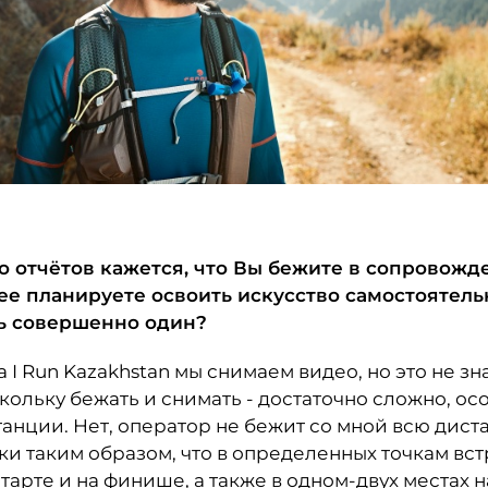
о отчётов кажется, что Вы бежите в сопровожд
ее планируете освоить искусство самостоятел
ь совершенно один?
 I Run Kazakhstan мы снимаем видео, но это не знач
кольку бежать и снимать - достаточно сложно, ос
анции. Нет, оператор не бежит со мной всю дис
и таким образом, что в определенных точкам вст
тарте и на финише, а также в одном-двух местах 