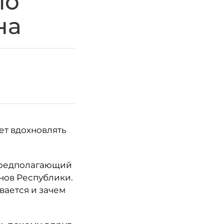
по
на
ет вдохновлять
, предполагающий
нов Республики.
вается и зачем