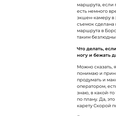
маршрута, если 
есть немного вр
экшен-камеру в 
съемок сделана и
маршрута в Боров
таким безлюдным
Что делать, есл
ногу и бежать 
Можно сказать, 
понимаю и прини
продумать и мак
оператором, ест
знаю, в какой-то
по плану. Да, эт
карету Скорой п