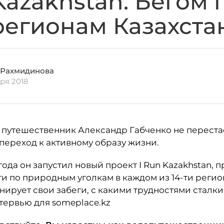
Kazakhstan. Бегом 
регионам Казахста
 Рахмидинова
ря 2018
 путешественник Александр Габченко не переста
 переход к активному образу жизни.
 года он запустил новый проект I Run Kazakhstan
и по природным уголкам в каждом из 14-ти регио
анирует свои забеги, с какими трудностями сталки
нтервью для someplace.kz