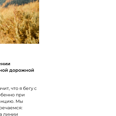
ении
ьной дорожной
ит, что я бегу с
обенно при
танцию. Мы
речаемся:
на линии