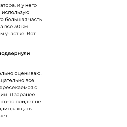
тора, и у него
ь использую
то большая часть
а все 30 км
м участке. Вот
 подвернули
тельно оцениваю,
тщательно все
пересекаемся с
ии. Я заранее
что-то пойдёт не
одится ждать
нет.