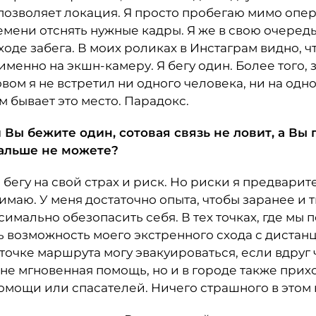
позволяет локация. Я просто пробегаю мимо опера
емени отснять нужные кадры. Я же в свою очеред
ходе забега. В моих роликах в Инстаграм видно, ч
менно на экшн-камеру. Я бегу один. Более того, з
ом я не встретил ни одного человека, ни на одно
 бывает это место. Парадокс.
и Вы бежите один, сотовая связь не ловит, а Вы
дальше не можете?
я бегу на свой страх и риск. Но риски я предвари
маю. У меня достаточно опыта, чтобы заранее и 
симально обезопасить себя. В тех точках, где мы 
ь возможность моего экстренного схода с дистанц
 точке маршрута могу эвакуироваться, если вдруг 
о не мгновенная помощь, но и в городе также прих
омощи или спасателей. Ничего страшного в этом 