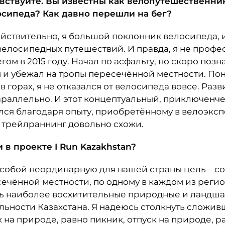
вствуйте. Вы известны как велопутешественник
осипеда? Как давно перешли на бег?
йствительно, я большой поклонник велосипеда, 
елосипедных путешествий. И правда, я не проф
егом в 2015 году. Начал по асфальту, но скоро поз
и убежал на тропы пересечённой местности. Поня
 в горах, я не отказался от велосипеда вовсе. Раз
раллельно. И этот концептуальный, приключенчес
лся благодаря опыту, приобретённому в велоэксп
 трейлраннинг довольно схожи.
и в проекте
I
Run
Kazakhstan?
 собой неординарную для нашей страны цель – 
сечённой местности, по одному в каждом из регио
ть наиболее восхитительные природные и ландш
ьности Казахстана. Я надеюсь столкнуть сложи
 на природе, равно пикник, отпуск на природе, р