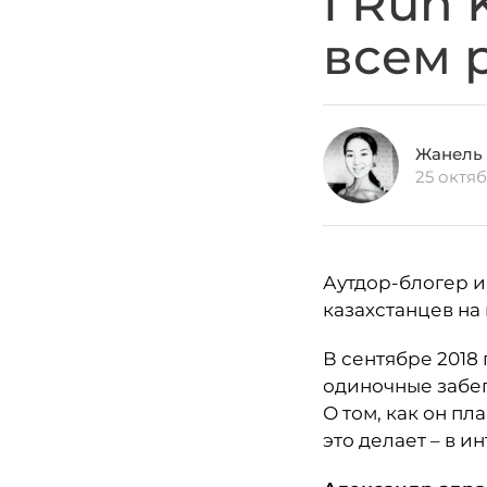
I Run 
всем 
Жанель
25 октяб
Аутдор-блогер и
казахстанцев на
В сентябре 2018
одиночные забег
О том, как он пл
это делает – в и