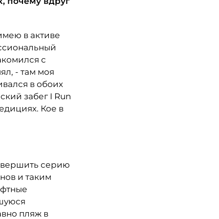
, почему вдруг
имею в активе
ессиональный
накомился с
л, - там моя
вивался в обоих
кий забег I Run
едициях. Кое в
совершить серию
нов и таким
афтные
вшуюся
авно пляж в