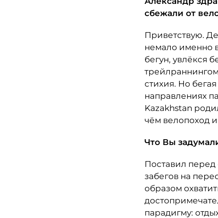
Александр здра
сбежали от вел
Приветствую. Де
немало именно в
бегун, увлёкся б
трейлраннингом 
стихия. Но бегая
направлениях па
Kazakhstan роди
чём велопоход и
Что Вы задумал
Поставил перед
забегов на пере
образом охвати
достопримечател
парадигму: отдых