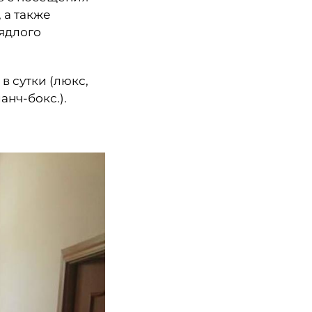
 а также
ядлого
в сутки (люкс,
анч-бокс.).