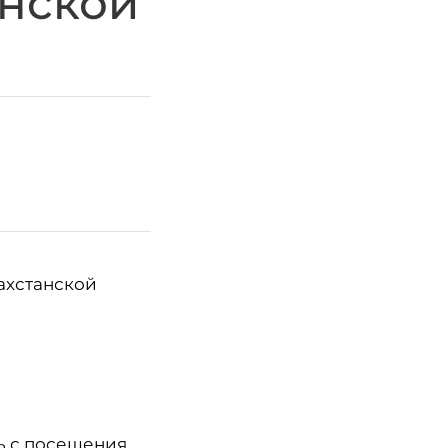
анской
ахстанской
ь с посещения