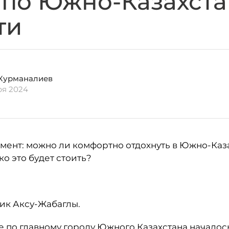
 по Южно-Казахст
ти
Курманалиев
ря 2024
мент: можно ли комфортно отдохнуть в Южно-Каз
ко это будет стоить?
ник Аксу-Жабаглы.
 по главному городу Южного Казахстана началос