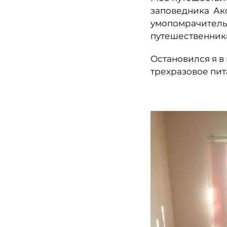
заповедника Акс
умопомрачитель
путешественник
Остановился я в 
трехразовое пит