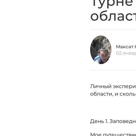
Турне
облас
Максат 
02 янва
Личный экспери
области, и сколь
День 1. Заповед
Мое путешествие