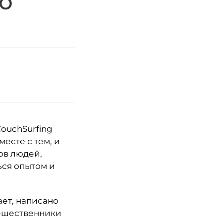
о
ouchSurfing
есте с тем, и
ов людей,
ься опытом и
ает, написано
тешественники