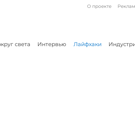
О проекте
Рекла
круг света
Интервью
Лайфхаки
Индустри