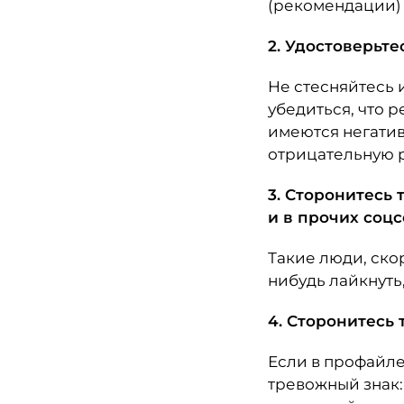
(рекомендации) д
2. Удостоверьт
Не стесняйтесь и
убедиться, что р
имеются негатив
отрицательную 
3. Сторонитесь 
и в прочих соцс
Такие люди, скор
нибудь лайкнуть,
4. Сторонитесь
Если в профайле
тревожный знак: