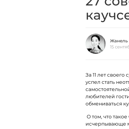
27 со
каучс
Жанель
15 сентя
За 11 лет своег
успел стать нео
самостоятельно
любителей гостит
обмениваться к
О том, что такое
исчерпывающе мн