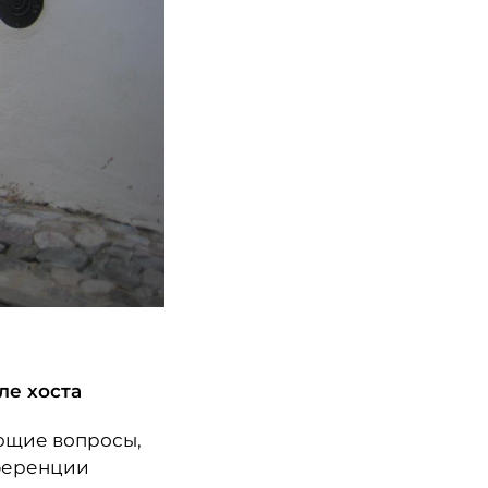
ле хоста
ующие вопросы,
еференции