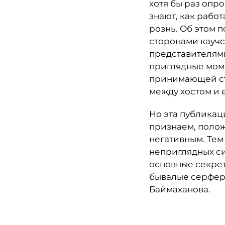
хотя бы раз опр
знают, как рабо
рознь. Об этом 
сторонами каучс
представителями
приглядные моме
принимающей ст
между хостом и 
Но эта публикац
признаем, полож
негативным. Тем 
неприглядных сит
основные секрет
бывалые серферы
Баймаханова.