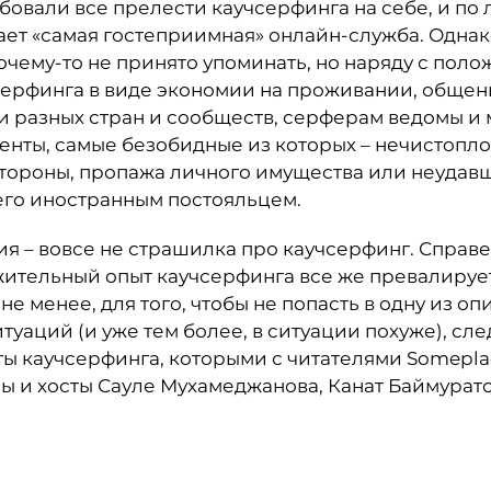
обовали все прелести каучсерфинга на себе, и по
тает «самая гостеприимная» онлайн-служба. Однак
почему-то не принято упоминать, но наряду с пол
ерфинга в виде экономии на проживании, общен
 разных стран и сообществ, серферам ведомы и
нты, самые безобидные из которых – нечистопло
ороны, пропажа личного имущества или неудав
его иностранным постояльцем.
ия – вовсе не страшилка про каучсерфинг. Справ
ительный опыт каучсерфинга все же превалируе
не менее, для того, чтобы не попасть в одну из о
уаций (и уже тем более, в ситуации похуже), сле
ы каучсерфинга, которыми с читателями Someplac
 и хосты Сауле Мухамеджанова, Канат Баймурат