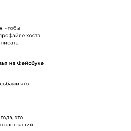
е, чтобы
в профайле хоста
аписать
узья на Фейсбуке
осьбами что-
года, это
го настоящий