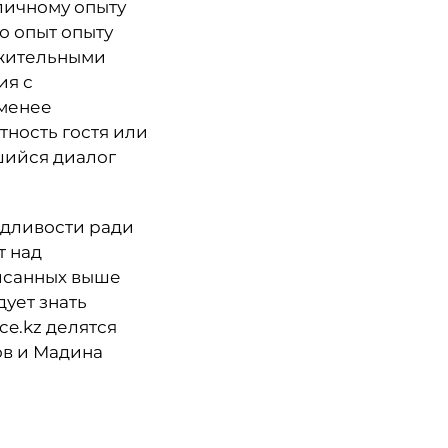
 личному опыту
о опыт опыту
ожительными
ия с
 менее
тность гостя или
шийся диалог
едливости ради
т над
писанных выше
дует знать
e.kz делятся
ов и Мадина