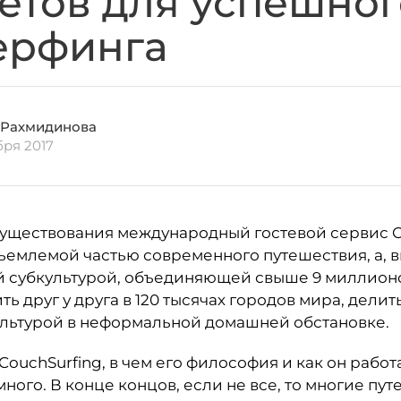
ветов для успешног
ерфинга
 Рахмидинова
бря 2017
о существования международный гостевой сервис C
тъемлемой частью современного путешествия, а, вм
й субкультурой, объединяющей свыше 9 миллион
ь друг у друга в 120 тысячах городов мира, делит
ультурой в неформальной домашней обстановке.
 CouchSurfing, в чем его философия и как он работ
ого. В конце концов, если не все, то многие пу