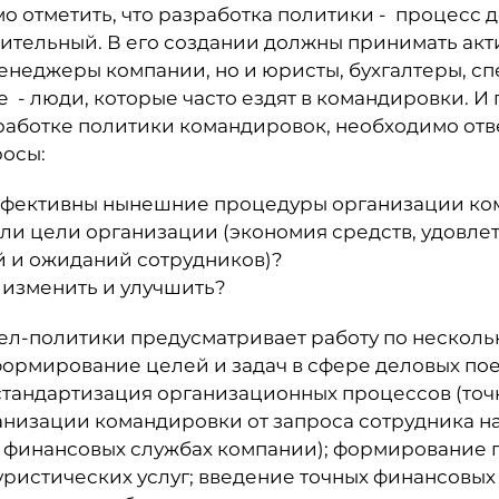
о отметить, что разработка политики - процесс 
ительный. В его создании должны принимать акт
енеджеры компании, но и юристы, бухгалтеры, с
ое - люди, которые часто ездят в командировки. И
работке политики командировок, необходимо отв
осы:
ффективны нынешние процедуры организации ко
ли цели организации (экономия средств, удовле
й и ожиданий сотрудников)?
е изменить и улучшить?
ел-политики предусматривает работу по нескол
ормирование целей и задач в сфере деловых пое
стандартизация организационных процессов (точ
низации командировки от запроса сотрудника на
в финансовых службах компании); формирование 
ристических услуг; введение точных финансовых