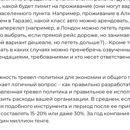
, какой будет лимит на проживание (они могут ва
населенного пункта. Например, проживание в Ал
чем в Таразе), какой класс авто можно арендовать
иаперелет (например, в Лондон можно лететь пр
то выбрать, если прямой рейс дороже, но занима
ой вариант дешевле, но лететь дольше?)… Кроме т
ать в каких случаях можно пренебречь озвученны
ндациями, требованиями и кто несет ответственн
ажность тревел-политики для экономии и общего 
кает логичный вопрос – как правильно разработат
вленная тревел политика и правильное ее испол
зить расходы вашей организации. В среднем, ес
я подобного инструмента и период после ее при
составлять 15-20% или даже 30%. За год компани
дин миллион тенге.