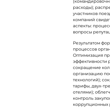
(командировочны
расходы); распр
участников поез
компаний свидет
аспекты: процес
вопросы репутац
Результатом фо
процессов орга
Оптимизация пр
эффективности 
сокращение кол
организацию пое
технологий); с
тарифы, двух-т
отелями); облег
контроль закупо
коррупционных 