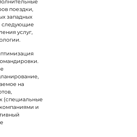
ополнительные
ров поездки,
ых западных
ть следующие
ения услуг,
ологии.
оптимизация
командировки.
ие
планирование,
аемое на
тов,
к (специальные
акомпаниями и
ативный
ие