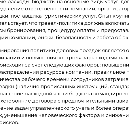
е расходы, бюджеты на основные виды услуг, д
еделение ответственности компании, организато
дки, поставщика туристических услуг. Опыт крупн
ельствует, что тревел-политика должна включа
сы бронирования, процедуру оплаты и предоставл
ии компании, риски, безопасность и забота об эк
рмирования политики деловых поездок является 
низации и повышения контроля за расходами на 
оисходит за счет следующих факторов: повышен
распределения ресурсов компании, правильное 
ичества рабочего времени сотрудников затрачив
здки (наличие прописанных инструкций, стандар
окращение расходной части бюджета командирово
рехсторонние договора с предпочтительными ави
чение задач управленческого учета и более опер
к, уменьшение человеческого фактора и снижен
рисков.