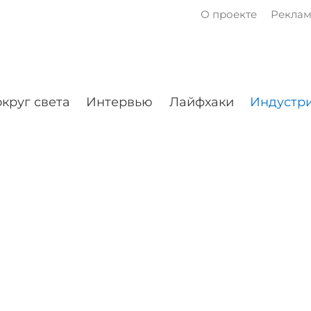
О проекте
Рекла
круг света
Интервью
Лайфхаки
Индустри