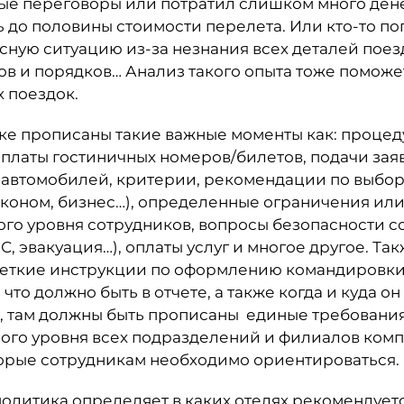
ые переговоры или потратил слишком много дене
 до половины стоимости перелета. Или кто-то по
ную ситуацию из-за незнания всех деталей поез
ов и порядков… Анализ такого опыта тоже поможе
 поездок.
ке прописаны такие важные моменты как: проце
платы гостиничных номеров/билетов, подачи заяв
автомобилей, критерии, рекомендации по выбору
эконом, бизнес…), определенные ограничения ил
го уровня сотрудников, вопросы безопасности с
С, эвакуация…), оплаты услуг и многое другое. Та
четкие инструкции по оформлению командировки
 что должно быть в отчете, а также когда и куда о
о, там должны быть прописаны единые требовани
ого уровня всех подразделений и филиалов комп
торые сотрудникам необходимо ориентироваться.
олитика определяет в каких отелях рекомендует