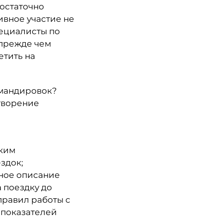
достаточно
ивное участие не
пециалисты по
 прежде чем
етить на
мандировок?
творение
ьким
здок;
ное описание
 поездку до
правил работы с
 показателей