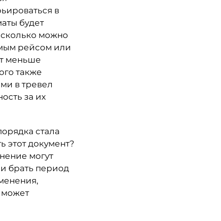
рьироваться в
маты будет
, сколько можно
ямым рейсом или
ет меньше
ого также
ми в тревел
ость за их
порядка стала
ь этот документ?
нение могут
ли брать период
менения,
я может