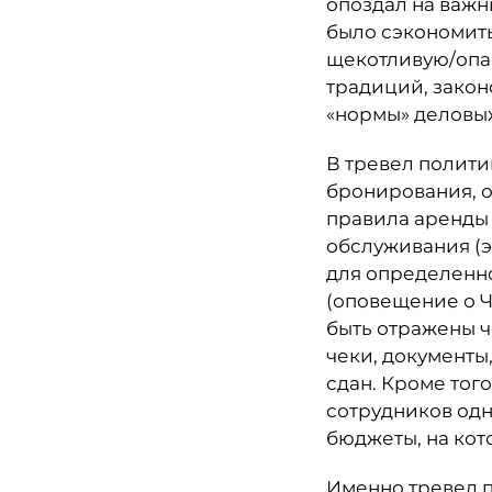
опоздал на важн
было сэкономить
щекотливую/опас
традиций, закон
«нормы» деловых
В тревел полити
бронирования, о
правила аренды 
обслуживания (
для определенно
(оповещение о Ч
быть отражены 
чеки, документы,
сдан. Кроме тог
сотрудников одн
бюджеты, на ко
Именно тревел п