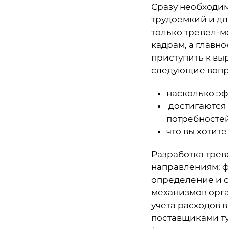
Сразу необходим
трудоемкий и дл
только тревел-м
кадрам, а главн
приступить к вы
следующие вопр
насколько э
достигаются 
потребносте
что вы хотит
Разработка трев
направлениям: ф
определение и 
механизмов орга
учета расходов 
поставщиками ту