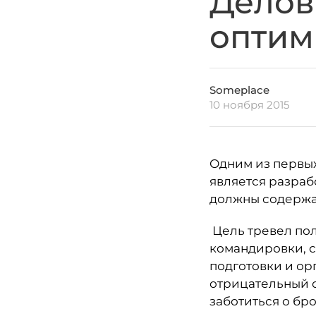
Делов
оптим
Someplace
10 ноября 2015
Одним из первых
является разраб
должны содержат
Цель тревел пол
командировки, с
подготовки и ор
отрицательный о
заботиться о бр