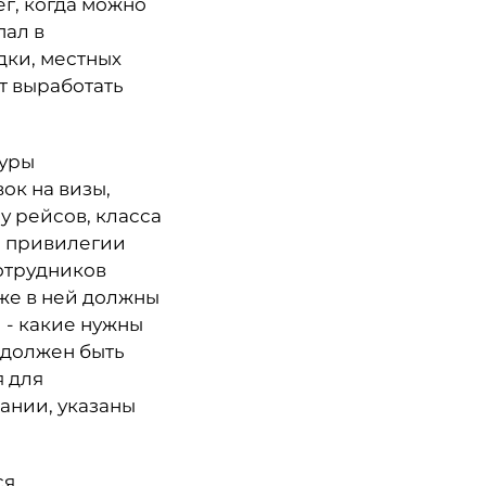
г, когда можно
пал в
дки, местных
т выработать
дуры
ок на визы,
 рейсов, класса
и привилегии
отрудников
кже в ней должны
 - какие нужны
н должен быть
я для
ании, указаны
ся