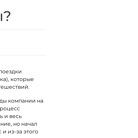
ы?
 поездки
ка), которые
тешествий.
оды компании на
процесс
ь и весь
ние, но начал
и из-за этого