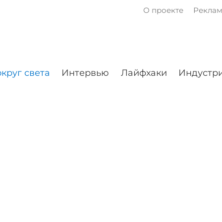
О проекте
Рекла
круг света
Интервью
Лайфхаки
Индустри