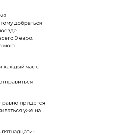
умя
тому добраться
поезде
сего 9 евро.
а мою
и каждый час с
отправиться
е равно придется
живаться уже на
в пятнадцати-