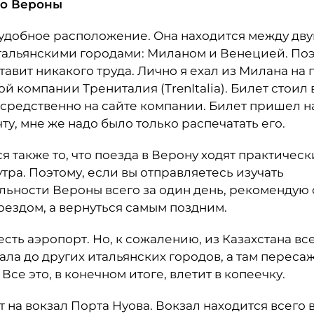
до Вероны
удобное расположение. Она находится между дв
альянскими городами: Миланом и Венецией. Поэ
тавит никакого труда. Лично я ехал из Милана на 
 компании Трениталия (TrenItalia). Билет стоил в
осредственно на сайте компании. Билет пришел н
ту, мне же надо было только распечатать его.
я также то, что поезда в Верону ходят практическ
тра. Поэтому, если вы отправляетесь изучать
ьности Вероны всего за один день, рекомендую 
ездом, а вернуться самым поздним.
есть аэропорт. Но, к сожалению, из Казахстана вс
ала до других итальянских городов, а там переса
Все это, в конечном итоге, влетит в копеечку.
 на вокзал Порта Нуова. Вокзал находится всего 