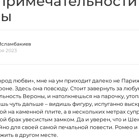
примечательности
ны
Исламбакиев
ря 2023
ород любви», мне на ум приходит далеко не Париж
оне. Здесь она повсюду. Стоит завернуть за люб
ьность Вероны, и натолкнешься на парочку, уто
ешь чуть дальше – видишь фигуру, испуганно вы
й на каменной плите, а в нескольких метрах супр
й брак увесистым замком. Да и уверен, что и Ш
йно для своей самой печальной повести. Ромео и
жить в другом месте.