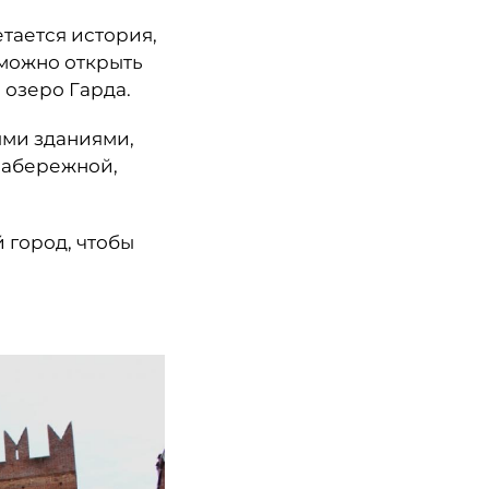
етается история,
к можно открыть
 озеро Гарда.
ыми зданиями,
Набережной,
 город, чтобы