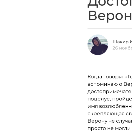
Досто
Веро
Шакир 
26 нояб
Когда говорят «Г
вспоминаю о Вер
достопримечател
поцелуе, пройд
имя возлюбленно
скрепляющая сво
Верону не случа
просто не могли 