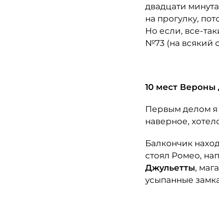
двадцати минута
на прогулку, по
Но если, все-та
№73 (на всякий с
10 мест Вероны
Первым делом я 
наверное, хотел
Балкончик наход
стоял Ромео, на
Джульетты
, маг
усыпанные замка