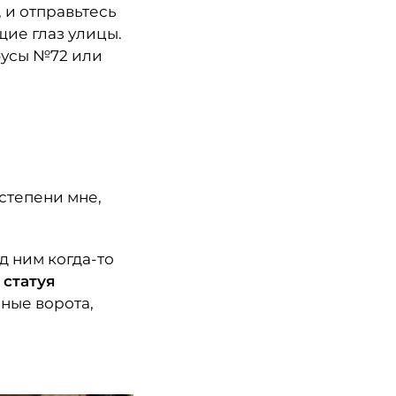
 и отправьтесь
щие глаз улицы.
обусы №72 или
степени мне,
д ним когда-то
я
статуя
зные ворота,