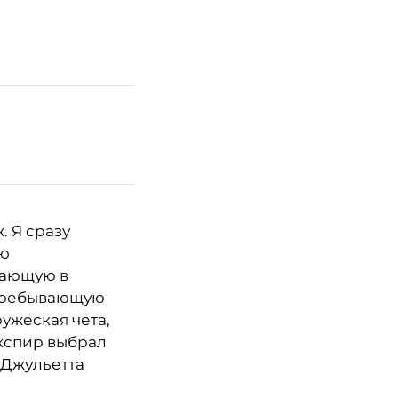
. Я сразу
ую
пающую в
скребывающую
ужеская чета,
експир выбрал
 Джульетта