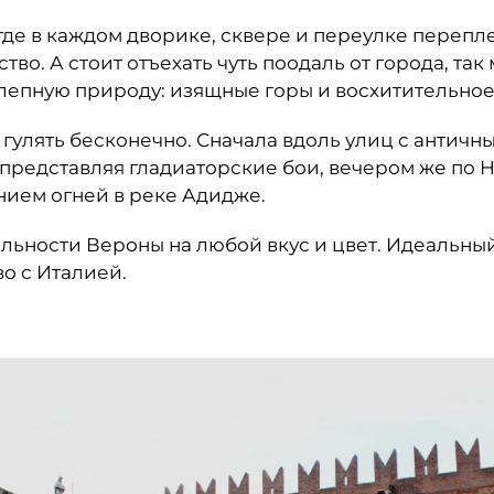
 где в каждом дворике, сквере и переулке перепл
ство. А стоит отъехать чуть поодаль от города, та
лепную природу: изящные горы и восхитительное
гулять бесконечно. Сначала вдоль улиц с античн
 представляя гладиаторские бои, вечером же по 
ием огней в реке Адидже.
ьности Вероны на любой вкус и цвет. Идеальный
во с Италией.