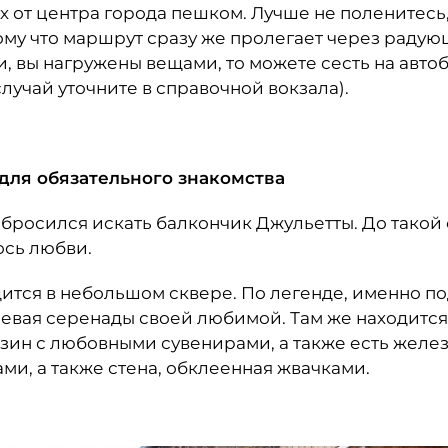
х от центра города пешком. Лучше не поленитесь,
тому что маршрут сразу же пролегает через радую
ки, вы нагружены вещами, то можете сесть на авт
лучай уточните в справочной вокзала).
 для обязательного знакомства
бросился искать балкончик Джульетты. До такой 
ось любви.
ится в небольшом сквере. По легенде, именно по
певая серенады своей любимой. Там же находитс
азин с любовными сувенирами, а также есть желе
ми, а также стена, обклеенная жвачками.