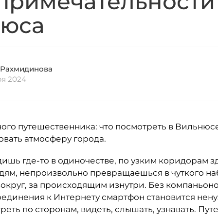
примечательности
нюса
 Рахмидинова
ря 2024
ого путешественника: что посмотреть в Вильнюсе 
овать атмосферу города.
дишь где-то в одиночестве, по узким коридорам 
ям, непроизвольно превращаешься в чуткого наб
круг, за происходящим изнутри. Без компаньоно
 соединения к Интернету смартфон становится нен
реть по сторонам, видеть, слышать, узнавать. Пу