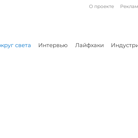
О проекте
Рекла
круг света
Интервью
Лайфхаки
Индустри