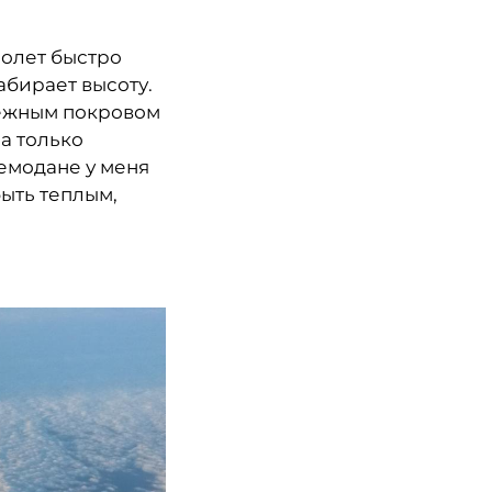
молет быстро
абирает высоту.
снежным покровом
а только
чемодане у меня
ыть теплым,