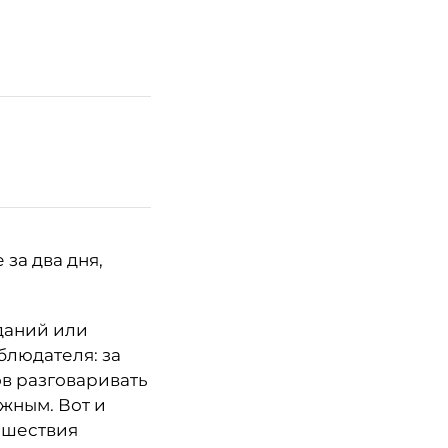
за два дня,
зданий или
людателя: за
в разговаривать
ужным. Вот и
тешествия