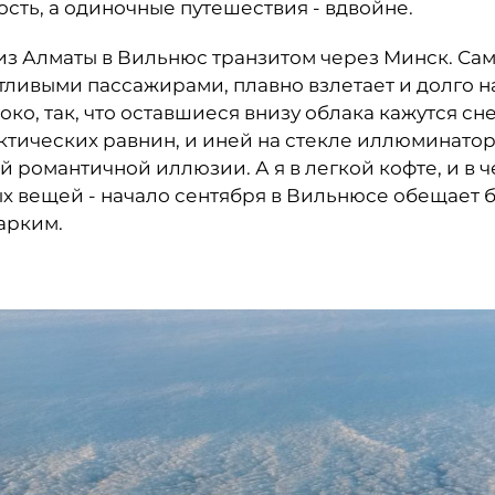
сть, а одиночные путешествия - вдвойне.
 из Алматы в Вильнюс транзитом через Минск. Са
тливыми пассажирами, плавно взлетает и долго н
око, так, что оставшиеся внизу облака кажутся 
ктических равнин, и иней на стекле иллюминатор
й романтичной иллюзии. А я в легкой кофте, и в 
х вещей - начало сентября в Вильнюсе обещает б
жарким.