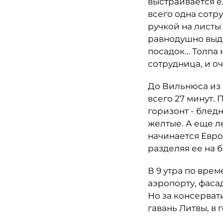
выстраивается е
всего одна сотр
ручкой на листы
равнодушно выд
посадок… Толпа 
сотрудница, и о
До Вильнюса из 
всего 27 минут.
горизонт - блед
желтые. А еще л
начинается Евро
разделяя ее на 
В 9 утра по вре
аэропорту, фаса
Но за консерват
гавань Литвы, в