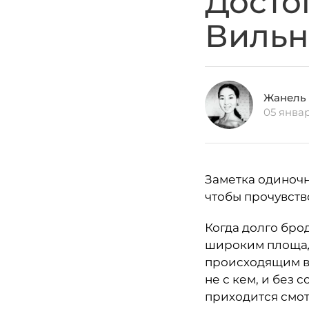
Досто
Виль
Жанель
05 янва
Заметка одиночн
чтобы прочувств
Когда долго бро
широким площад
происходящим во
не с кем, и без
приходится смот