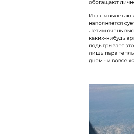
обогащают лично
Итак, я вылетаю
наполняется суе
Летим очень выс
каких-нибудь ар
подыгрывает это
лишь пара теплы
днем - и вовсе 