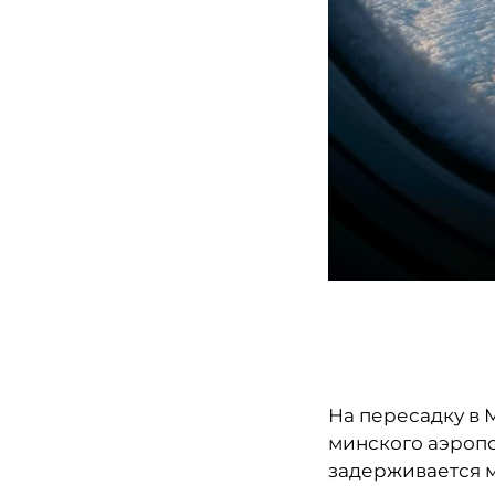
На пересадку в 
минского аэропо
задерживается м