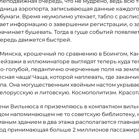
леподвижная очередь, что не мудрено, ведь всю 
удница аэропорта, записывающая данные каждого
 бумаги. Время неумолимо утекает, табло с расп
ает информацию о завершении регистрации, о 
начинает бушевать. Тогда в гуще событий появляе
чередь движется быстрей.
Минска, крошечный по сравнению в Боингом, Ка
 Пейзажи в иллюминаторе выглядят теперь куда т
но-голубой, педантично очерченные поля на земле
есная чаща! Чаща, которой наплевать, где заканчи
па. Она могущественным хвойным настом укрывае
белорусскую и литовскую. Космополитизм. Красо
мени Вильнюса я приземляюсь в компактном вил
дом напоминающем не то советскую библиотеку, н
ивным зданием в два этажа располагается главна
 год принимающая больше 2 миллионов пассажир