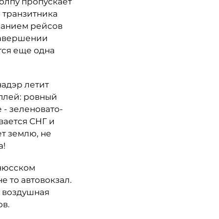
толпу пропускает
 транзитника
исанием рейсов
завершении
тся еще одна
надэр летит
еплей: ровный
 - зеленовато-
вается СНГ и
т землю, не
та!
ьнюсском
е то автовокзал.
я воздушная
ов.