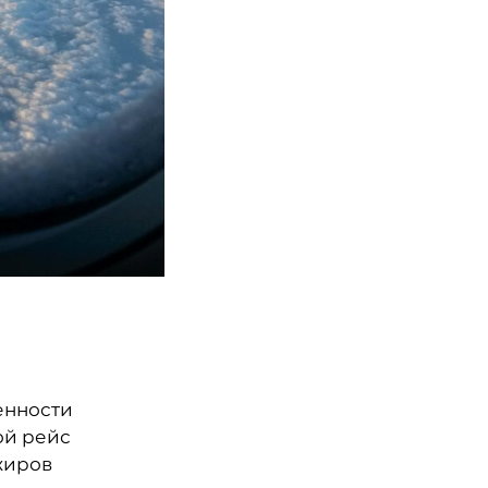
енности
ой рейс
жиров