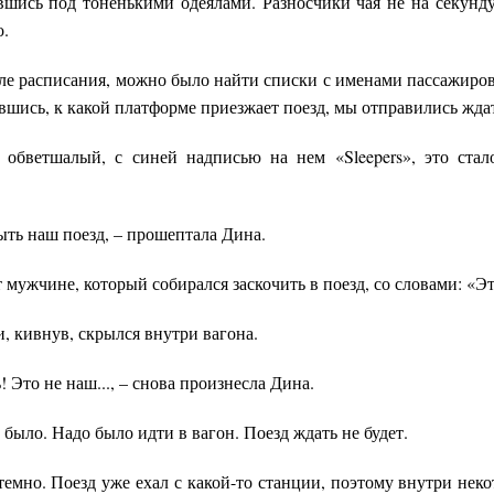
авшись под тоненькими одеялами. Разносчики чая не на секунд
о.
зле расписания, можно было найти списки с именами пассажиров
авшись, к какой платформе приезжает поезд, мы отправились ждат
 обветшалый, с синей надписью на нем «Sleepers», это ста
быть наш поезд, – прошептала Дина.
 мужчине, который собирался заскочить в поезд, со словами: «Эт
и, кивнув, скрылся внутри вагона.
ь! Это не наш..., – снова произнесла Дина.
 было. Надо было идти в вагон. Поезд ждать не будет.
темно. Поезд уже ехал с какой-то станции, поэтому внутри нек