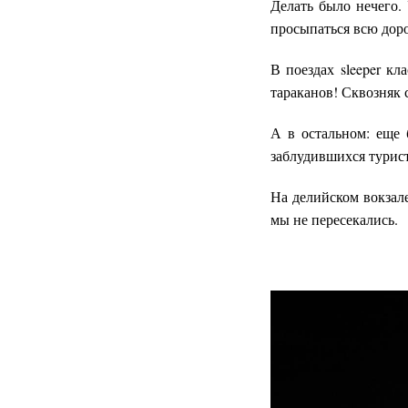
Делать было нечего.
просыпаться всю доро
В поездах sleeper к
тараканов! Сквозняк с
А в остальном: еще 
заблудившихся турис
На делийском вокзале 
мы не пересекались.