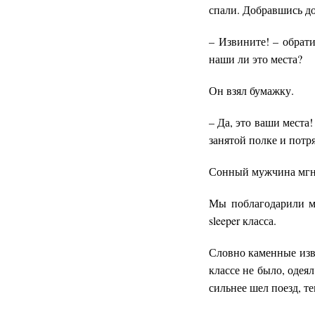
спали. Добравшись до
– Извините! – обрат
наши ли это места?
Он взял бумажку.
– Да, это ваши места
занятой полке и потр
Сонный мужчина мгно
Мы поблагодарили м
sleeper класса.
Словно каменные изва
классе не было, одея
сильнее шел поезд, т