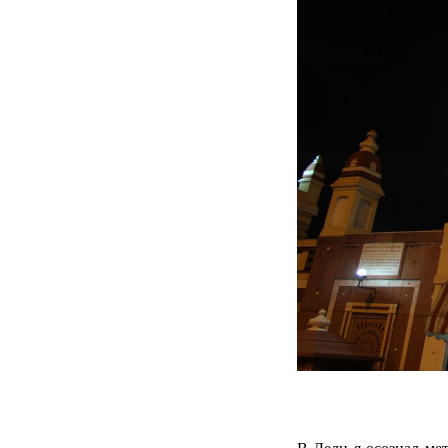
В Дели я осознал мет