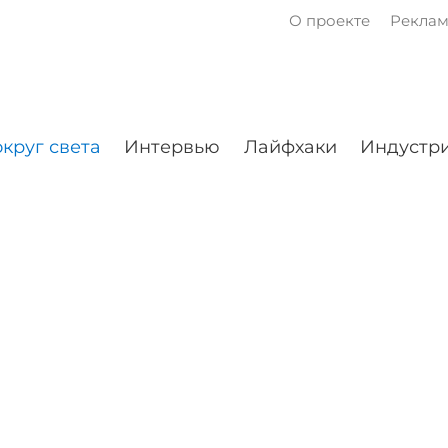
О проекте
Рекла
круг света
Интервью
Лайфхаки
Индустри