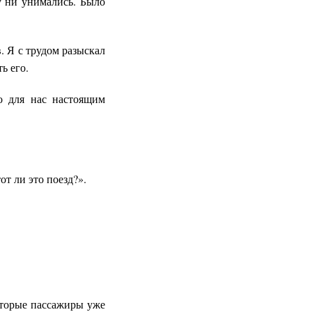
у ни унимались. Было
. Я с трудом разыскал
ь его.
ло для нас настоящим
от ли это поезд?».
оторые пассажиры уже