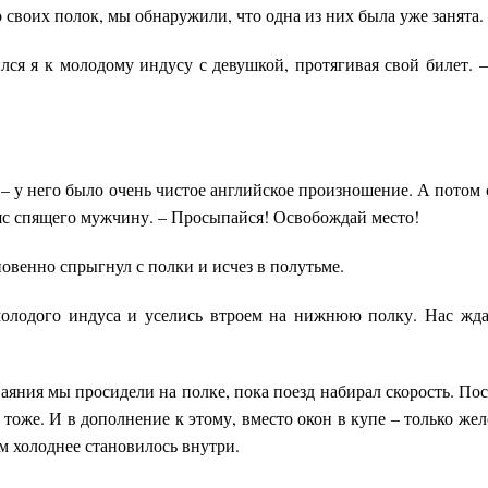
 своих полок, мы обнаружили, что одна из них была уже занята.
ился я к молодому индусу с девушкой, протягивая свой билет. 
! – у него было очень чистое английское произношение. А потом
яс спящего мужчину. – Просыпайся! Освобождай место!
венно спрыгнул с полки и исчез в полутьме.
олодого индуса и уселись втроем на нижнюю полку. Нас ждал
яния мы просидели на полке, пока поезд набирал скорость. Пос
л тоже. И в дополнение к этому, вместо окон в купе – только же
ем холоднее становилось внутри.