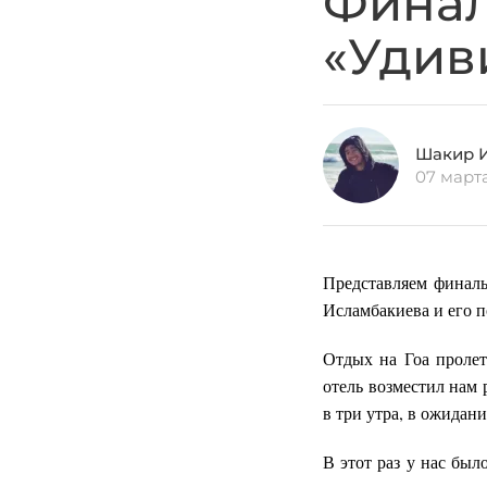
Финал
«Удив
Шакир 
07 март
Представляем финал
Исламбакиева и его п
Отдых на Гоа пролет
отель возместил нам 
в три утра, в ожидан
В этот раз у нас бы