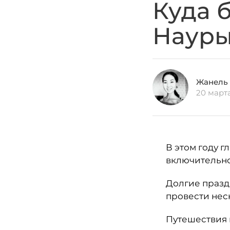
Куда 
Науры
Жанель
20 март
В этом году г
включительно
Долгие празд
провести неск
Путешествия 