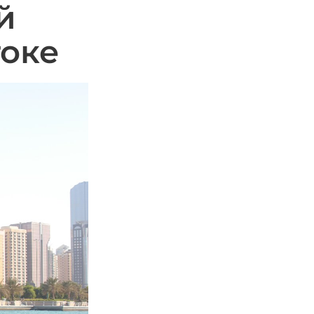
й
токе