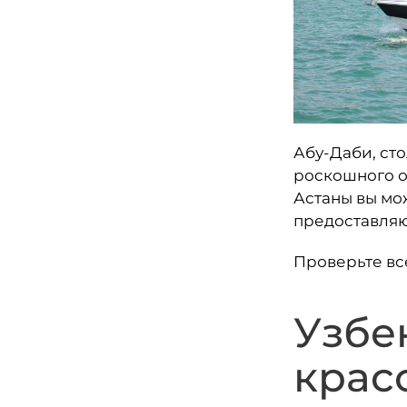
Абу-Даби, ст
роскошного о
Астаны вы мож
предоставляю
Проверьте вс
Узбе
крас