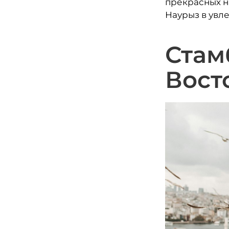
прекрасных н
Наурыз в увл
Стам
Вост