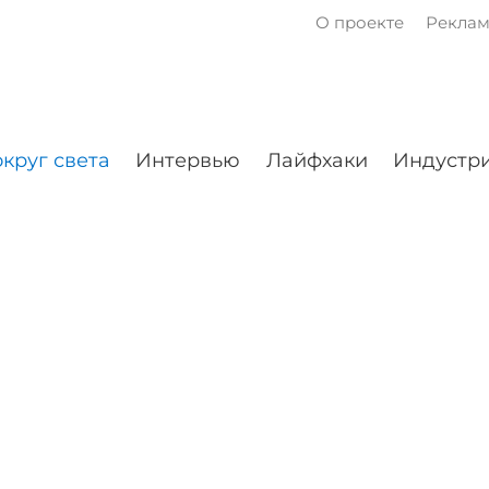
О проекте
Рекла
круг света
Интервью
Лайфхаки
Индустри