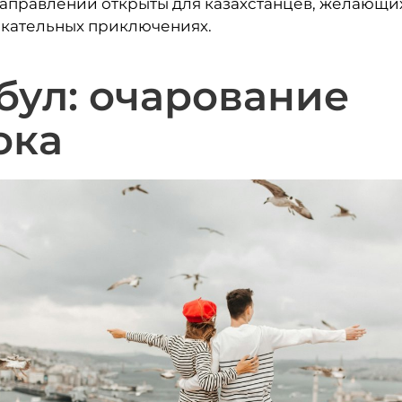
аправлений открыты для казахстанцев, желающи
екательных приключениях.
бул: очарование
ока