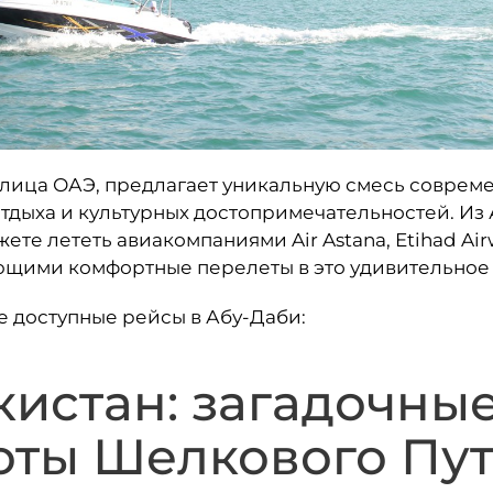
олица ОАЭ, предлагает уникальную смесь соврем
тдыха и культурных достопримечательностей. Из
ете лететь авиакомпаниями Air Astana, Etihad Airw
щими комфортные перелеты в это удивительное 
е доступные рейсы в Абу-Даби:
кистан: загадочны
оты Шелкового Пу