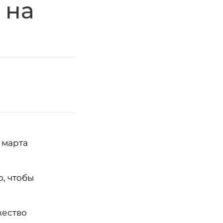
 на
 марта
, чтобы
жество