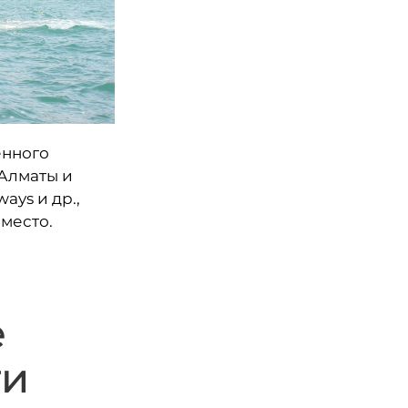
енного
 Алматы и
ays и др.,
место.
е
ти