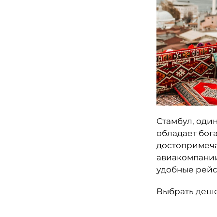
Стамбул, один
обладает бог
достопримеча
авиакомпании, 
удобные рейс
Выбрать деше