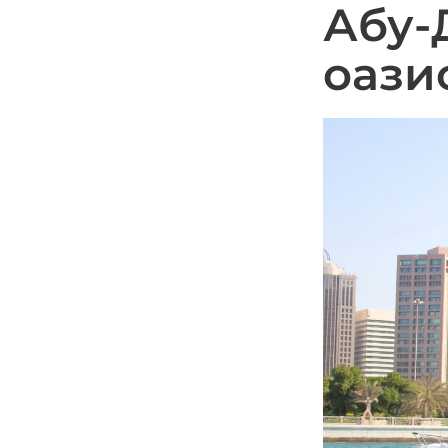
Абу-
оази