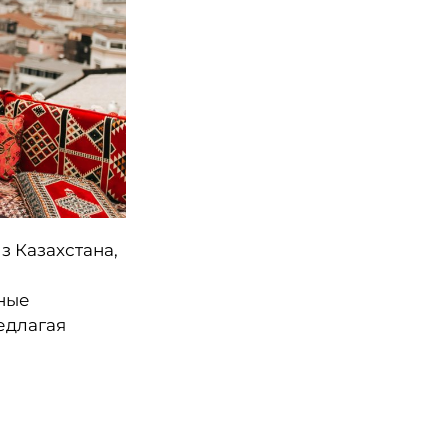
з Казахстана,
ные
редлагая