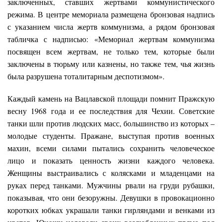
заключенных, ставших жертвами коммунистического
режима. В центре мемориала размещена бронзовая надпись
с указанием числа жертв коммунизма, а рядом бронзовая
табличка с надписью: «Мемориал жертвам коммунизма
посвящен всем жертвам, не только тем, которые были
заключены в тюрьму или казнены, но также тем, чья жизнь
была разрушена тоталитарным деспотизмом».
Каждый камень на Вацлавской площади помнит Пражскую
весну 1968 года и ее последствия для Чехии. Советские
танки шли против людских масс, большинство из которых –
молодые студенты. Пражане, выступая против военных
махин, всеми силами пытались сохранить человеческое
лицо и показать ценность жизни каждого человека.
Женщины выстраивались с колясками и младенцами на
руках перед танками. Мужчины рвали на груди рубашки,
показывая, что они безоружны. Девушки в провокационно
коротких юбках украшали танки гирляндами и венками из