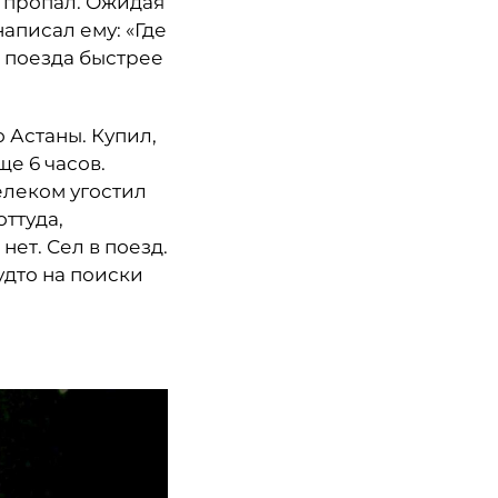
ва пропал. Ожидая
написал ему: «Где
да поезда быстрее
 Астаны. Купил,
ще 6 часов.
елеком угостил
оттуда,
нет. Сел в поезд.
удто на поиски