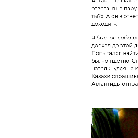
Астаны, так как 
ответа, я на пар
ты?». А он в отве
доходят».
Я быстро собрал
доехал до этой д
Попытался найти
бы, но тщетно. С
натолкнулся на к
Казахи спрашиваю
Атлантиды отпра