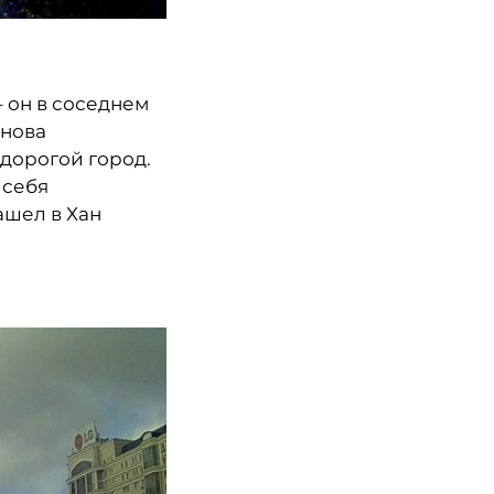
– он в соседнем
снова
 дорогой город.
 себя
ашел в Хан