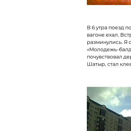
В 6 утра поезд п
вагоне ехал. Вст
разминулись. Я 
«Молодежь-балде
почувствовал де
Шатыр, стал кле