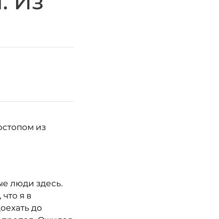
. Из
остопом из
ые люди здесь.
что я в
доехать до