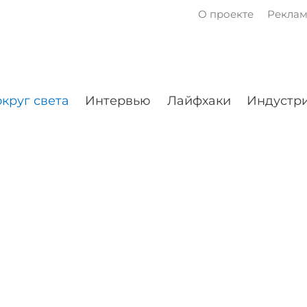
О проекте
Рекла
круг света
Интервью
Лайфхаки
Индустри