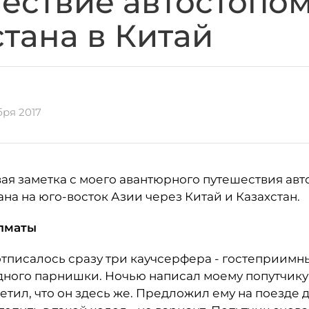
ествие автостопом
стана в Китай
бря 2017
ая заметка с моего авантюрного путешествия авт
ана на юго-восток Азии через Китай и Казахстан.
Алматы
отписалось сразу три каучсерфера - гостеприимн
дного парнишки. Ночью написал моему попутчику, 
ветил, что он здесь же. Предложил ему на поезде 