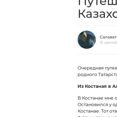
Путеш
Казах
Салават
15 сентя
Очередная путев
родного Татарст
Из Костаная в 
В Костанае мне 
Остановился у о
Костанае. Тот от