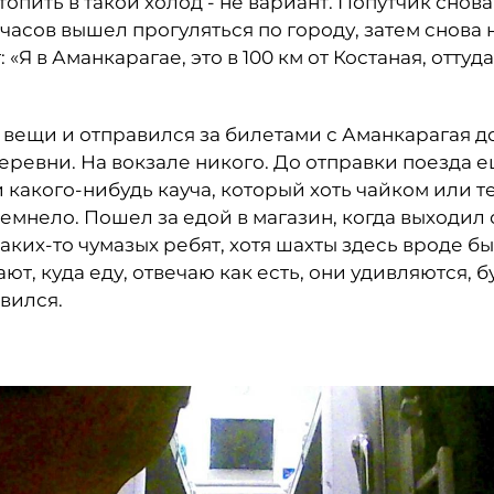
стопить в такой холод - не вариант. Попутчик сно
у часов вышел прогуляться по городу, затем снова 
т: «Я в Аманкарагае, это в 100 км от Костаная, отту
 вещи и отправился за билетами с Аманкарагая до
еревни. На вокзале никого. До отправки поезда е
 какого-нибудь кауча, который хоть чайком или т
темнело. Пошел за едой в магазин, когда выходил 
аких-то чумазых ребят, хотя шахты здесь вроде бы 
т, куда еду, отвечаю как есть, они удивляются, б
вился.