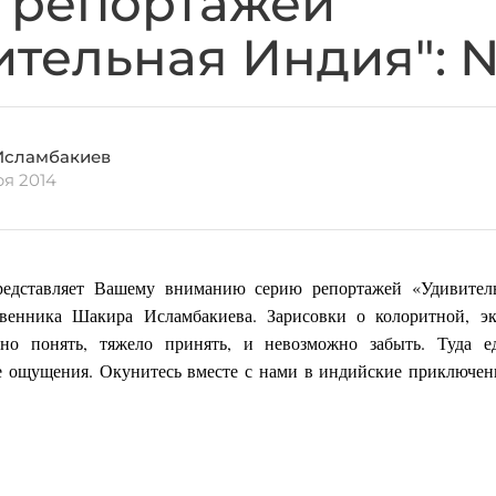
 репортажей
ительная Индия": 
Исламбакиев
ря 2014
редставляет Вашему вниманию серию репортажей «Удивител
твенника Шакира Исламбакиева. Зарисовки о колоритной, эк
но понять, тяжело принять, и невозможно забыть. Туда ед
е ощущения. Окунитесь вместе с нами в индийские приключе