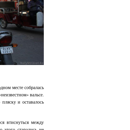
дном месте собралась
«неизвестном» вальсе.
 пляску и оставалось
ся втиснуться между
 этого старались не