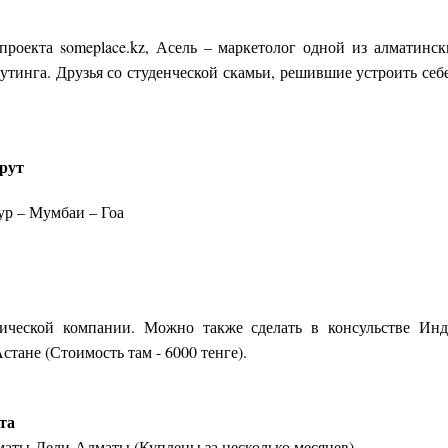
роекта someplace.kz, Асель – маркетолог одной из алматинс
рутинга. Друзья со студенческой скамьи, решившие устроить себ
рут
ур – Мумбаи – Гоа
тической компании. Можно также сделать в консульстве И
стане (Стоимость там - 6000 тенге).
та
маты-Дели-Алматы (Куплены за несколько месяцев)