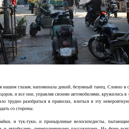
я нашим глазам, напоминала дикий, безумный танец. Словно в о
цоров, и все они, управляя своими автомобилями, кружились в 
ыло трудно разобраться в правилах, влиться в эту невероятную
дать со стороны.
байки, и тук-туки, и пронырливые велосипедисты, пытающие
 и автобусами, переполненными пассажирами. На фоне всего