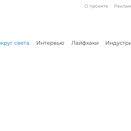
О проекте
Рекла
круг света
Интервью
Лайфхаки
Индустри