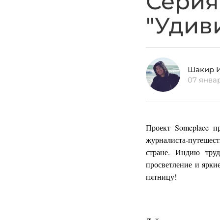
Серия
"Удив
Шакир 
07 янва
Проект Someplace п
журналиста-путешес
стране. Индию труд
просветление и ярки
пятницу!