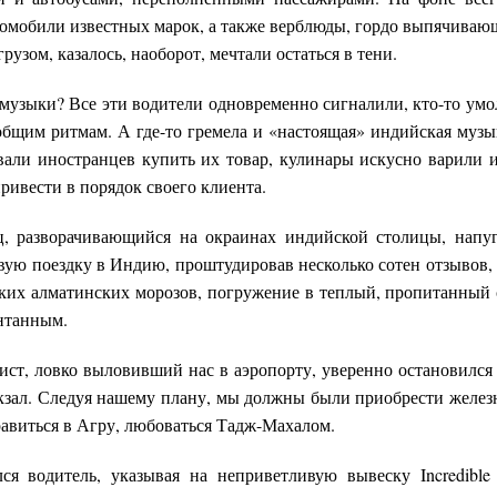
томобили известных марок, а также верблюды, гордо выпячиваю
узом, казалось, наоборот, мечтали остаться в тени.
 музыки? Все эти водители одновременно сигналили, кто-то умол
общим ритмам. А где-то гремела и «настоящая» индийская музы
вали иностранцев купить их товар, кулинары искусно варили и
ивести в порядок своего клиента.
, разворачивающийся на окраинах индийской столицы, напуг
вую поездку в Индию, проштудировав несколько сотен отзывов,
пких алматинских морозов, погружение в теплый, пропитанный 
онтанным.
ист, ловко выловивший нас в аэропорту, уверенно остановился 
кзал. Следуя нашему плану, мы должны были приобрести желе
равиться в Агру, любоваться Тадж-Махалом.
я водитель, указывая на неприветливую вывеску Incredible