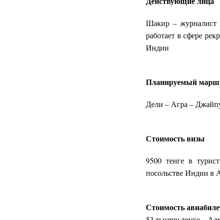
Действующие лица
Шакир – журналист п
работает в сфере рек
Индии
Планируемый марш
Дели – Агра – Джайп
Стоимость визы
9500 тенге в турис
посольстве Индии в А
Стоимость авиабиле
53 тысячи тенге – Ал