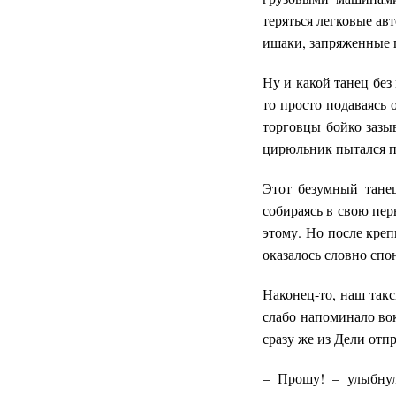
теряться легковые ав
ишаки, запряженные гр
Ну и какой танец без
то просто подаваясь 
торговцы бойко зазы
цирюльник пытался пр
Этот безумный танец
собираясь в свою пер
этому. Но после кре
оказалось словно сп
Наконец-то, наш такс
слабо напоминало во
сразу же из Дели отп
– Прошу! – улыбнулс