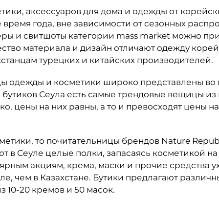
тики, аксессуаров для дома и одежды от корейск
 время года, вне зависимости от сезонных распро
ры и свитшоты категории mass market можно при
чество материала и дизайн отличают одежду коре
станцам турецких и китайских производителей.
ы одежды и косметики широко представлены во 
х бутиков Сеула есть самые трендовые вещицы из
о, цены на них равны, а то и превосходят цены на
метики, то почитательницы брендов Nature Republi
ют в Сеуле целые полки, запасаясь косметикой на
ярным акциям, крема, маски и прочие средства у
ле, чем в Казахстане. Бутики предлагают различ
из 10-20 кремов и 50 масок.