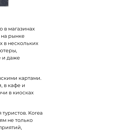
о в магазинах
, на рынке
х в нескольких
ьютеры,
 и даже
вскими картами.
, в кафе и
очи в киосках
 туристов. Korea
ям не только
приятий,