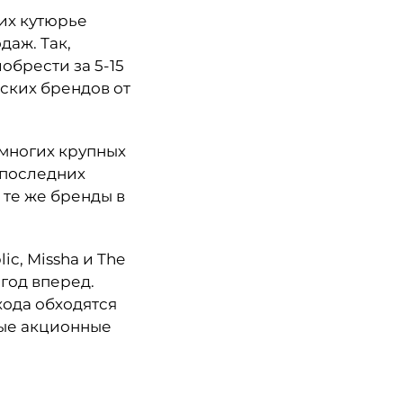
их кутюрье
даж. Так,
обрести за 5-15
йских брендов от
многих крупных
 последних
 те же бренды в
c, Missha и The
 год вперед.
хода обходятся
ные акционные