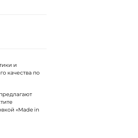
тики и
о качества по
 предлагают
стите
вкой «Made in