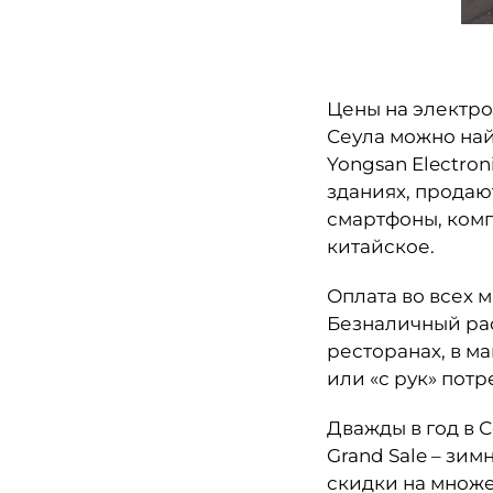
Цены на электро
Сеула можно найт
Yongsan Electro
зданиях, продаю
смартфоны, комп
китайское.
Оплата во всех 
Безналичный рас
ресторанах, в ма
или «с рук» пот
Дважды в год в 
Grand Sale – зи
скидки на множе