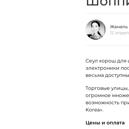
Шоппи
Жанель
12 апре
Сеул хорош для 
электроники пос
весьма доступны
Торговые улицы,
огромное множес
возможность при
Korea».
Цены и оплата