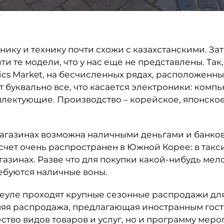
нику и технику почти схожи с казахстанскими. Зат
и те модели, что у нас еще не представлены. Так
nics Market, на бесчисленных рядах, расположенны
т буквально все, что касается электроники: комп
лектующие. Производство – корейское, японское
магазинах возможна наличными деньгами и банко
чет очень распространен в Южной Корее: в такси
газинах. Разве что для покупки какой-нибудь мел
ребуются наличные воны.
Сеуле проходят крупные сезонные распродажи для
мняя распродажа, предлагающая иностранным гост
ство видов товаров и услуг, но и программу меро