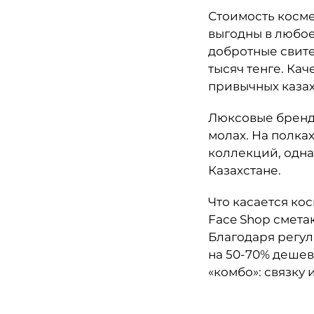
Стоимость косме
выгодны в любое
добротные свите
тысяч тенге. Ка
привычных казах
Люксовые бренд
молах. На полка
коллекций, однак
Казахстане.
Что касается кос
Face Shop смета
Благодаря регул
на 50-70% дешев
«комбо»: связку 