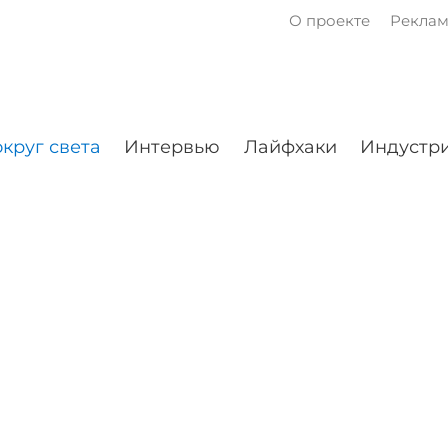
О проекте
Рекла
круг света
Интервью
Лайфхаки
Индустри