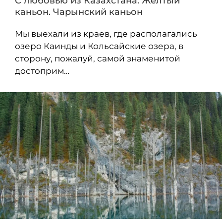
С любовью из Казахстана. Желтый
каньон. Чарынский каньон
Мы выехали из краев, где располагались
озеро Каинды и Кольсайские озера, в
сторону, пожалуй, самой знаменитой
достоприм…